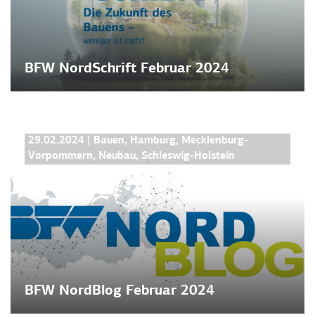
BFW NordSchrift Februar 2024
BFW NORDBLOG
29.02.2024
|
Bauen
,
Hamburg
,
Mecklenburg-
Vorpommern
,
Neubau
,
Schleswig-Holstein
BFW NordBlog Februar 2024