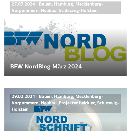
BFW NORDBLOG
27.03.2024
|
Bauen
,
Hamburg
,
Mecklenburg-
Vorpommern
,
Neubau
,
Schleswig-Holstein
BFW NordBlog März 2024
BFW NORDSCHRIFT
NEWS
29.02.2024
|
Bauen
,
Hamburg
,
Mecklenburg-
Vorpommern
,
Neubau
,
Projektentwickler
,
Schleswig-
Holstein