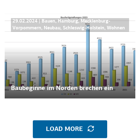
PRESSEMITTEILUNGEN
29.02.2024
|
Bauen
,
Hamburg
,
Mecklenburg-
Vorpommern
,
Neubau
,
Schleswig-Holstein
,
Wohnen
Baubeginne im Norden brechen ein
LOAD MORE