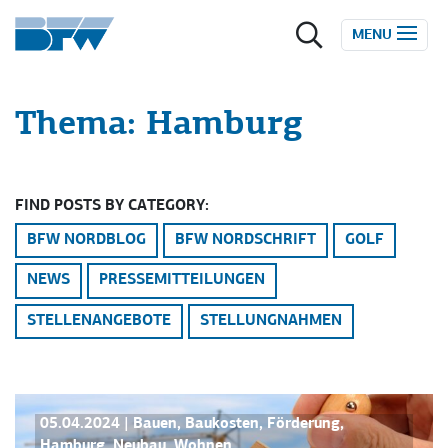
Zum Inhalt springen
MENU
Thema:
Hamburg
FIND POSTS BY CATEGORY:
BFW NORDBLOG
BFW NORDSCHRIFT
GOLF
NEWS
PRESSEMITTEILUNGEN
STELLENANGEBOTE
STELLUNGNAHMEN
PRESSEMITTEILUNGEN
05.04.2024
|
Bauen
,
Baukosten
,
Förderung
,
Hamburg
,
Neubau
,
Wohnen