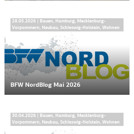
BFW NORDBLOG
28.05.2026
|
Bauen
,
Hamburg
,
Mecklenburg-
Vorpommern
,
Neubau
,
Schleswig-Holstein
,
Wohnen
BFW NordBlog Mai 2026
BFW NORDBLOG
30.04.2026
|
Bauen
,
Hamburg
,
Mecklenburg-
Vorpommern
,
Neubau
,
Schleswig-Holstein
,
Wohnen