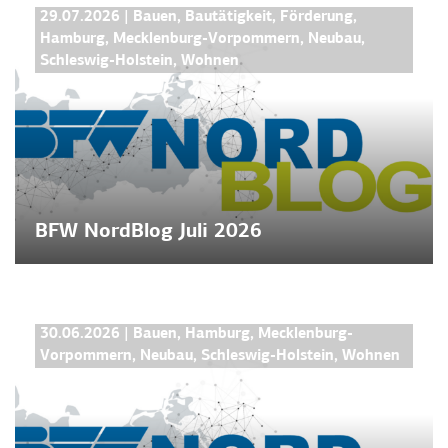
BFW NORDBLOG
29.07.2026
|
Bauen
,
Bautätigkeit
,
Förderung
,
Hamburg
,
Mecklenburg-Vorpommern
,
Neubau
,
Schleswig-Holstein
,
Wohnen
BFW NordBlog Juli 2026
BFW NORDBLOG
30.06.2026
|
Bauen
,
Hamburg
,
Mecklenburg-
Vorpommern
,
Neubau
,
Schleswig-Holstein
,
Wohnen