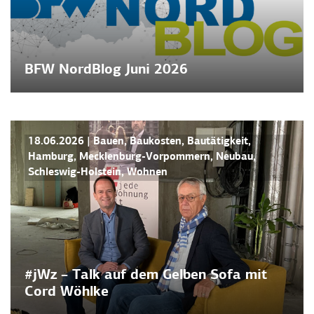
BFW NordBlog Juni 2026
NEWS
18.06.2026
|
Bauen
,
Baukosten
,
Bautätigkeit
,
Hamburg
,
Mecklenburg-Vorpommern
,
Neubau
,
Schleswig-Holstein
,
Wohnen
#jWz – Talk auf dem Gelben Sofa mit
Cord Wöhlke