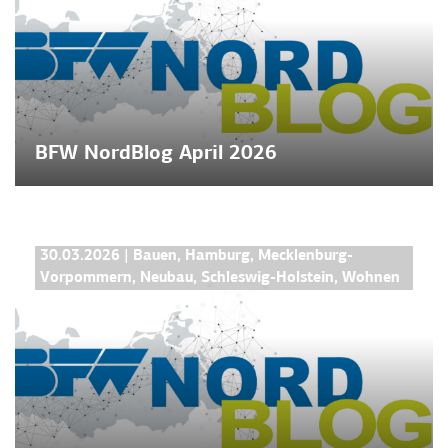
BFW NordBlog April 2026
BFW NORDBLOG
30.03.2026
|
Bauen
,
Hamburg
,
Mecklenburg-
Vorpommern
,
Neubau
,
Schleswig-Holstein
,
Wohnen