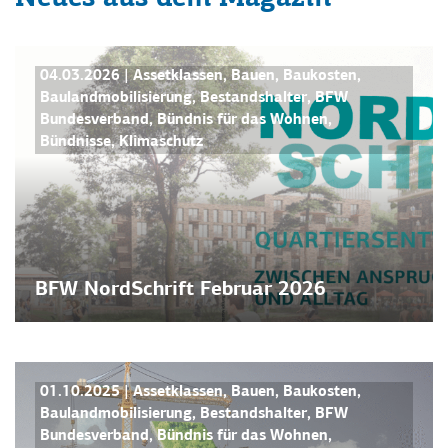
BFW NORDSCHRIFT
NEWS
04.03.2026
|
Assetklassen
,
Bauen
,
Baukosten
,
Baulandmobilisierung
,
Bestandshalter
,
BFW
Bundesverband
,
Bündnis für das Wohnen
,
Bündnisse
,
Klimaschutz
BFW NordSchrift Februar 2026
BFW NORDSCHRIFT
NEWS
01.10.2025
|
Assetklassen
,
Bauen
,
Baukosten
,
Baulandmobilisierung
,
Bestandshalter
,
BFW
Bundesverband
,
Bündnis für das Wohnen
,