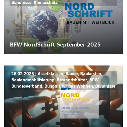
Bündnisse
,
Klimaschutz
BFW NordSchrift September 2025
BFW NORDSCHRIFT
NEWS
26.02.2025
|
Assetklassen
,
Bauen
,
Baukosten
,
Baulandmobilisierung
,
Bestandshalter
,
BFW
Bundesverband
,
Bündnis für das Wohnen
,
Bündnisse