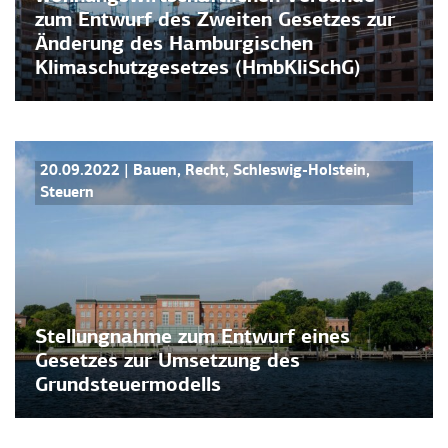
zum Entwurf des Zweiten Gesetzes zur
Änderung des Hamburgischen
Klimaschutzgesetzes (HmbKliSchG)
STELLUNGNAHMEN
20.09.2022
|
Bauen
,
Recht
,
Schleswig-Holstein
,
Steuern
Stellungnahme zum Entwurf eines
Gesetzes zur Umsetzung des
Grundsteuermodells