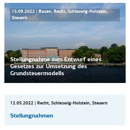
STELLUNGNAHMEN
15.09.2022
|
Bauen
,
Recht
,
Schleswig-Holstein
,
Steuern
Stellungnahme zum Entwurf eines
Gesetzes zur Umsetzung des
Grundsteuermodells
12.05.2022
|
Recht
,
Schleswig-Holstein
,
Steuern
Stellungnahmen