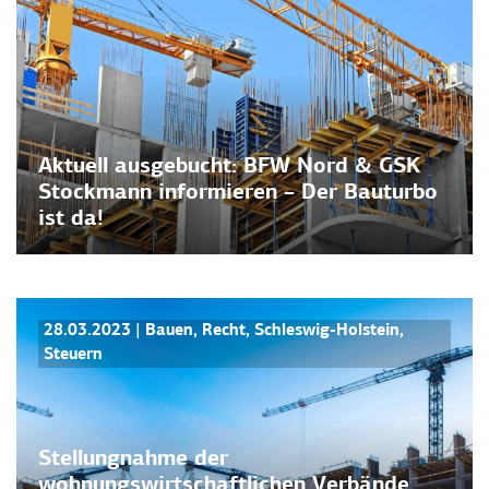
Aktuell ausgebucht: BFW Nord & GSK
Stockmann informieren – Der Bauturbo
ist da!
STELLUNGNAHMEN
28.03.2023
|
Bauen
,
Recht
,
Schleswig-Holstein
,
Steuern
Stellungnahme der
wohnungswirtschaftlichen Verbände