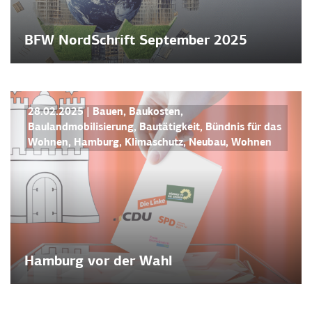
BFW NordSchrift September 2025
NEWS
28.02.2025
|
Bauen
,
Baukosten
,
Baulandmobilisierung
,
Bautätigkeit
,
Bündnis für das
Wohnen
,
Hamburg
,
Klimaschutz
,
Neubau
,
Wohnen
Hamburg vor der Wahl