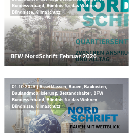
Bundesverband
,
Bündnis für das Wohnen
,
Bündnisse
,
Klimaschutz
BFW NordSchrift Februar 2026
BFW NORDSCHRIFT
NEWS
01.10.2025
|
Assetklassen
,
Bauen
,
Baukosten
,
Baulandmobilisierung
,
Bestandshalter
,
BFW
Bundesverband
,
Bündnis für das Wohnen
,
Bündnisse
,
Klimaschutz