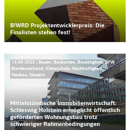
B!WRD Projektentwicklerpreis: Die
Finalisten stehen fest!
PRESSEMITTEILUNGEN
13.09.2023
|
Bauen
,
Baukosten
,
Bautätigkeit
,
BFW
Bundesverband
,
Klimaschutz
,
Nachhaltigkeit
,
Neubau
,
Steuern
Mittelständische Immobilienwirtschaft:
Schleswig Holstein ermöglicht öffentlich
geförderten Wohnungsbau trotz
schwieriger Rahmenbedingungen