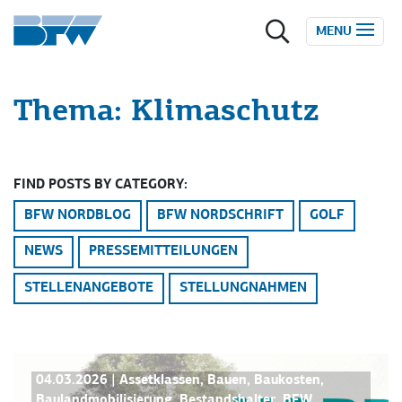
Zum Inhalt springen
MENU
Thema:
Klimaschutz
FIND POSTS BY CATEGORY:
BFW NORDBLOG
BFW NORDSCHRIFT
GOLF
NEWS
PRESSEMITTEILUNGEN
STELLENANGEBOTE
STELLUNGNAHMEN
BFW NORDSCHRIFT
NEWS
04.03.2026
|
Assetklassen
,
Bauen
,
Baukosten
,
Baulandmobilisierung
,
Bestandshalter
,
BFW