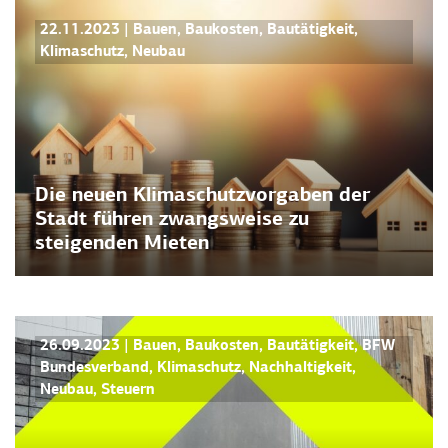
PRESSEMITTEILUNGEN
22.11.2023
|
Bauen
,
Baukosten
,
Bautätigkeit
,
Klimaschutz
,
Neubau
Die neuen Klimaschutzvorgaben der
Stadt führen zwangsweise zu
steigenden Mieten
PRESSEMITTEILUNGEN
26.09.2023
|
Bauen
,
Baukosten
,
Bautätigkeit
,
BFW
Bundesverband
,
Klimaschutz
,
Nachhaltigkeit
,
Neubau
,
Steuern