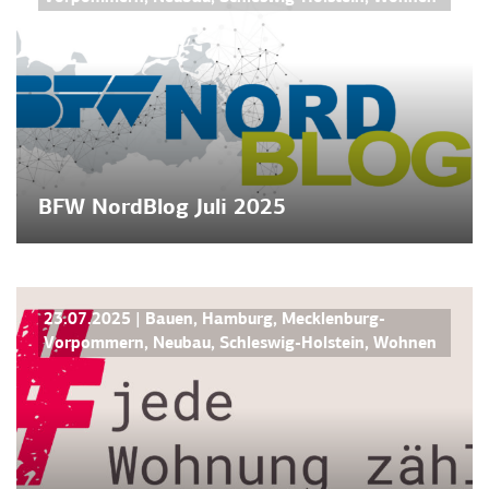
BFW NordBlog Juli 2025
NEWS
23.07.2025
|
Bauen
,
Hamburg
,
Mecklenburg-
Vorpommern
,
Neubau
,
Schleswig-Holstein
,
Wohnen