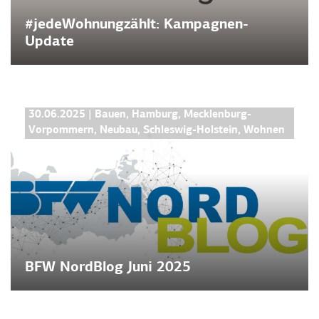
#jedeWohnungzählt: Kampagnen-
Update
BFW NORDBLOG
30.06.2025
|
Bauen
,
Hamburg
,
Mecklenburg-
Vorpommern
,
Neubau
,
Schleswig-Holstein
,
Wohnen
BFW NordBlog Juni 2025