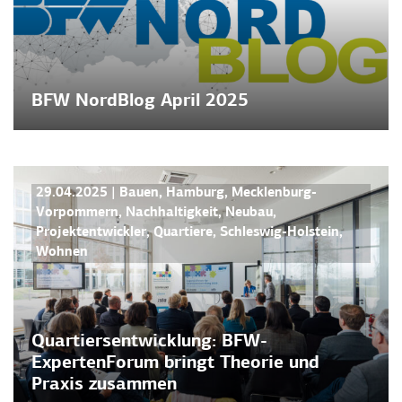
BFW NordBlog April 2025
NEWS
29.04.2025
|
Bauen
,
Hamburg
,
Mecklenburg-
Vorpommern
,
Nachhaltigkeit
,
Neubau
,
Projektentwickler
,
Quartiere
,
Schleswig-Holstein
,
Wohnen
Quartiersentwicklung: BFW-
ExpertenForum bringt Theorie und
Praxis zusammen