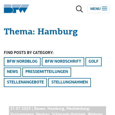
Zum Inhalt springen
MENU
Thema:
Hamburg
FIND POSTS BY CATEGORY:
BFW NORDBLOG
BFW NORDSCHRIFT
GOLF
NEWS
PRESSEMITTEILUNGEN
STELLENANGEBOTE
STELLUNGNAHMEN
BFW NORDBLOG
31.07.2025
|
Bauen
,
Hamburg
,
Mecklenburg-
Vorpommern
,
Neubau
,
Schleswig-Holstein
,
Wohnen