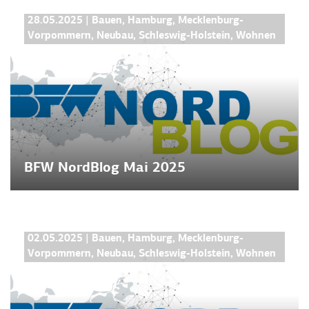
BFW NORDBLOG
28.05.2025
|
Bauen
,
Hamburg
,
Mecklenburg-
Vorpommern
,
Neubau
,
Schleswig-Holstein
,
Wohnen
BFW NordBlog Mai 2025
BFW NORDBLOG
02.05.2025
|
Bauen
,
Hamburg
,
Mecklenburg-
Vorpommern
,
Neubau
,
Schleswig-Holstein
,
Wohnen