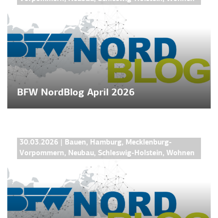
BFW NordBlog April 2026
BFW NORDBLOG
30.03.2026
|
Bauen
,
Hamburg
,
Mecklenburg-
Vorpommern
,
Neubau
,
Schleswig-Holstein
,
Wohnen