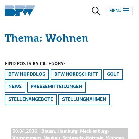
Zum Inhalt springen
MENU
Thema:
Wohnen
FIND POSTS BY CATEGORY:
BFW NORDBLOG
BFW NORDSCHRIFT
GOLF
NEWS
PRESSEMITTEILUNGEN
STELLENANGEBOTE
STELLUNGNAHMEN
BFW NORDBLOG
30.04.2026
|
Bauen
,
Hamburg
,
Mecklenburg-
Vorpommern
,
Neubau
,
Schleswig-Holstein
,
Wohnen