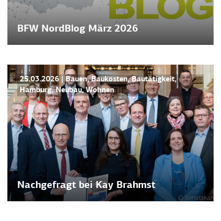
BFW NordBlog März 2026
BFW NORDBLOG
NEWS
25.03.2026
|
Bauen
,
Baukosten
,
Bautätigkeit
,
Hamburg
,
Neubau
,
Wohnen
Nachgefragt bei Kay Brahmst