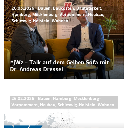
NEWS
20.03.2026
|
Bauen
,
Baukosten
,
Bautätigkeit
,
Hamburg
,
Mecklenburg-Vorpommern
,
Neubau
,
Schleswig-Holstein
,
Wohnen
#jWz – Talk auf dem Gelben Sofa mit
Dr. Andreas Dressel
BFW NORDBLOG
26.02.2026
|
Bauen
,
Hamburg
,
Mecklenburg-
Vorpommern
,
Neubau
,
Schleswig-Holstein
,
Wohnen