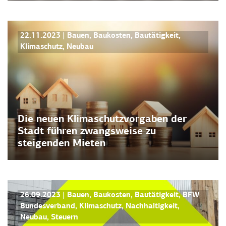
PRESSEMITTEILUNGEN
22.11.2023
|
Bauen
,
Baukosten
,
Bautätigkeit
,
Klimaschutz
,
Neubau
Die neuen Klimaschutzvorgaben der
Stadt führen zwangsweise zu
steigenden Mieten
PRESSEMITTEILUNGEN
26.09.2023
|
Bauen
,
Baukosten
,
Bautätigkeit
,
BFW
Bundesverband
,
Klimaschutz
,
Nachhaltigkeit
,
Neubau
,
Steuern