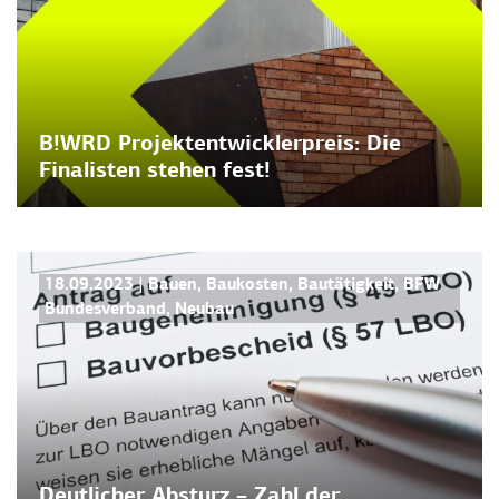
B!WRD Projektentwicklerpreis: Die
Finalisten stehen fest!
PRESSEMITTEILUNGEN
18.09.2023
|
Bauen
,
Baukosten
,
Bautätigkeit
,
BFW
Bundesverband
,
Neubau
Deutlicher Absturz – Zahl der