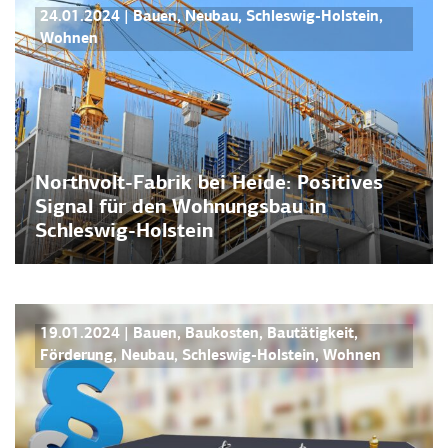
PRESSEMITTEILUNGEN
24.01.2024
|
Bauen
,
Neubau
,
Schleswig-Holstein
,
Wohnen
Northvolt-Fabrik bei Heide: Positives
Signal für den Wohnungsbau in
Schleswig-Holstein
PRESSEMITTEILUNGEN
19.01.2024
|
Bauen
,
Baukosten
,
Bautätigkeit
,
Förderung
,
Neubau
,
Schleswig-Holstein
,
Wohnen