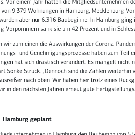
us. Vor einem Jahr hatten die Mitgliedsunternehmen
u von 9.379 Wohnungen in Hamburg, Mecklenburg-Vo
t wurden aber nur 6.316 Baubeginne. In Hamburg ging 
urg-Vorpommern sank sie um 42 Prozent und in Schles
hen wir zum einen die Auswirkungen der Corona-Pand
lanungs- und Genehmigungsprozesse haben zum Teil er
ungen hat sich drastisch verändert. Es mangelt nicht 
ärt Sönke Struck. „Dennoch sind die Zahlen weiterhin 
 Ausreißer nach oben. Wir haben hier trotz eines Rück
ir in den nächsten Jahren erneut gute Fertigstellungs
n Hamburg geplant
gliedsunternehmen in Hamburg den Baubeginn von 5.