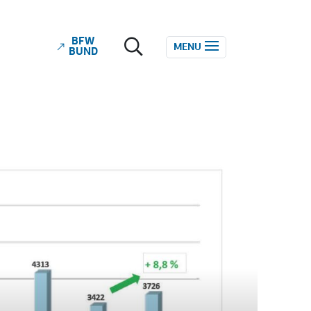
BFW
ube
MENU
BUND