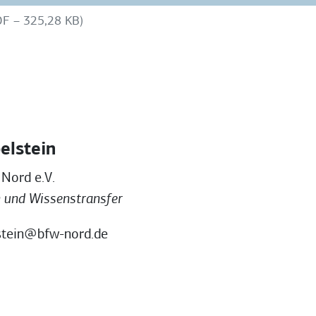
DF – 325,28 KB)
elstein
Nord e.V.
h und Wissenstransfer
stein@bfw-nord.de