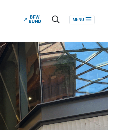
BFW
ube
MENU
BUND