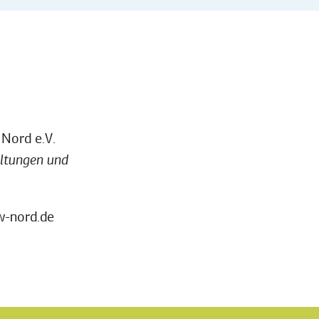
Nord e.V.
altungen und
w-nord.de
2