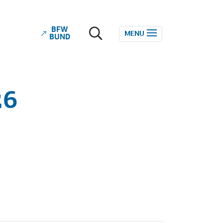
BFW
ube
MENU
BUND
26