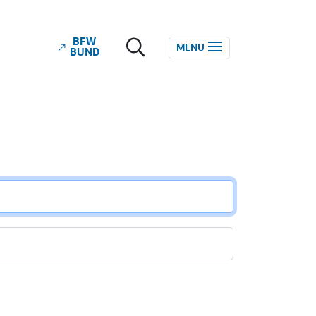
BFW
ube
MENU
BUND