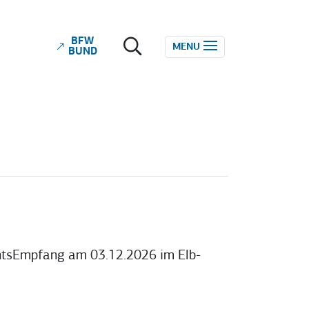
BFW
ube
MENU
BUND
chtsEmpfang am 03.12.2026 im Elb-