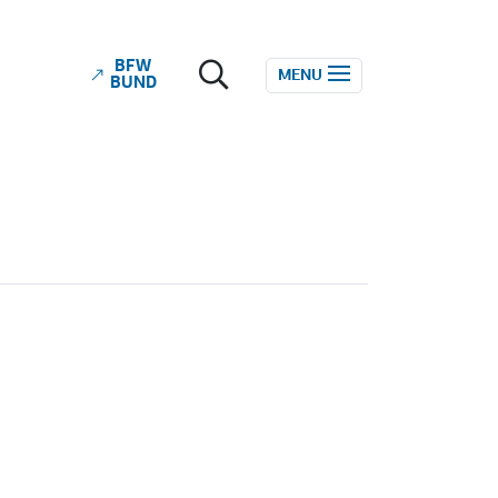
BFW
ube
MENU
BUND